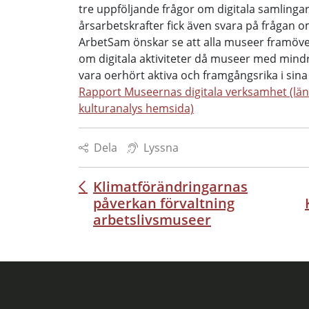
tre uppföljande frågor om digitala samling
årsarbetskrafter fick även svara på frågan om 
ArbetSam önskar se att alla museer framöver
om digitala aktiviteter då museer med mindr
vara oerhört aktiva och framgångsrika i sina 
Rapport Museernas digitala verksamhet (länk
kulturanalys hemsida)
Dela
Lyssna
Klimatförändringarnas
Inläggsnavigering
påverkan förvaltning
arbetslivsmuseer