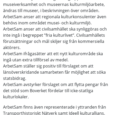
museiverksamhet och museernas kulturmiljöarbete,
ändras till museer, i beskrivningen över områden.
ArbetSam anser att regionala kulturkonsulenter även
behövs inom området musei- och kulturmiljö.
ArbetSam anser att civilsamhället ska synliggöras och
inte ingå i begreppet ”fria kulturlivet”. Civilsamhällets
förutsättningar och mål skiljer sig från kommersiella
aktörers.
ArbetSam ifrågasätter att ett nytt kulturområde ska
ingå utan extra tillförsel av medel.
ArbetSam ställer sig positiv till förslaget om att
länsöverskridande samarbeten får möjlighet att söka
statsbidrag.
ArbetSam avstyrker förslaget om att flytta pengar från
det stöd som Boverket fördelar till icke-statliga
kulturlokaler.
ArbetSam finns även representerade i yttranden från
Transporthistoriskt Nätverk samt Ideell kulturallians.