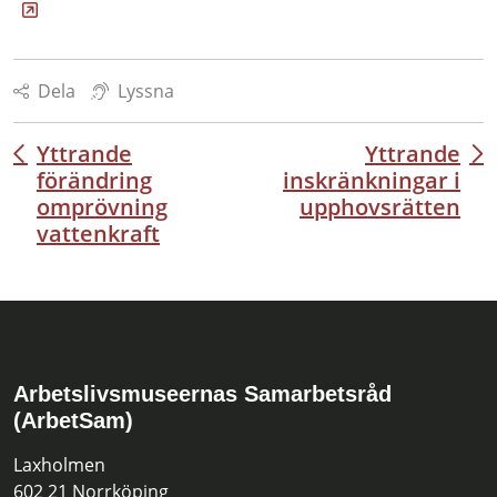
Dela
Lyssna
Yttrande
Yttrande
Inläggsnavigering
förändring
inskränkningar i
omprövning
upphovsrätten
vattenkraft
Arbetslivsmuseernas Samarbetsråd
(ArbetSam)
Laxholmen
602 21 Norrköping