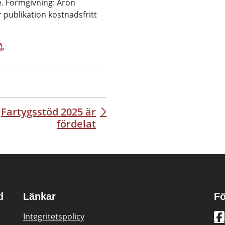
e. Formgivning: Aron
r publikation kostnadsfritt
Fartygsstöd 2025 är
fördelat
d
Länkar
Fö
Integritetspolicy