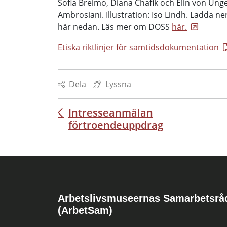
Sofia Breimo, Diana Chafik och Elin von Ung
Ambrosiani. Illustration: Iso Lindh. Ladda ne
här nedan. Läs mer om DOSS
här.
Etiska riktlinjer för samtidsdokumentation
Dela
Lyssna
Intresseanmälan
Inläggsnavigering
förtroendeuppdrag
Arbetslivsmuseernas Samarbetsrå
(ArbetSam)