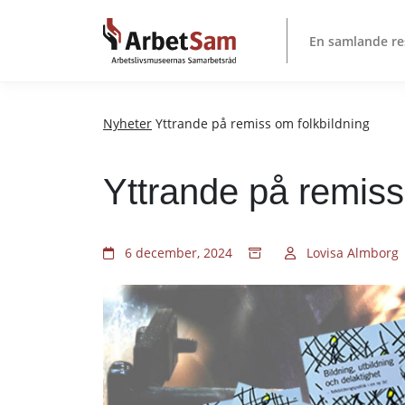
Till
innehållet
En samlande re
Nyheter
Yttrande på remiss om folkbildning
Yttrande på remiss
6 december, 2024
Lovisa Almborg