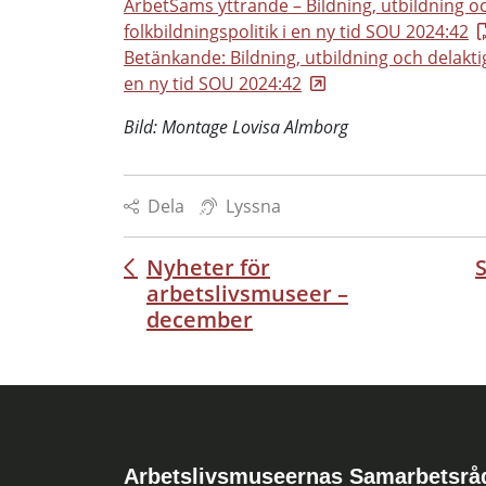
ArbetSams yttrande – Bildning, utbildning oc
folkbildningspolitik i en ny tid SOU 2024:42
Betänkande: Bildning, utbildning och delaktigh
en ny tid SOU 2024:42
Bild: Montage Lovisa Almborg
Dela
Lyssna
Nyheter för
S
Inläggsnavigering
arbetslivsmuseer –
december
Arbetslivsmuseernas Samarbetsrå