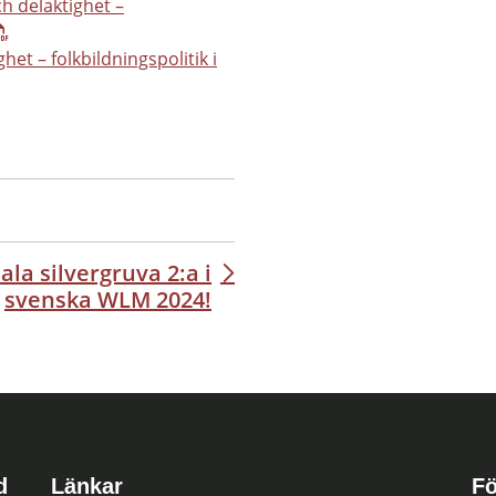
h delaktighet –
et – folkbildningspolitik i
ala silvergruva 2:a i
svenska WLM 2024!
d
Länkar
Fö