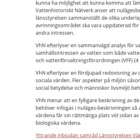
kunna ha möjlighet att kunna komma att lä
Vattenhistoriskt Nätverk anser att nulägesb
länsstyrelsen sammanställt de olika underl
avrinningsområdet ska vara uppdaterad för 
andra intressen.
VhN efterlyser en sammanvägd analys för var
samhällsintressen av vatten som både vattend
och vattenförvaltningsförordningen (VFF) (4 
VhN efterlyser en fördjupad redovisning av
sociala värden. Fler aspekter på miljön såso
social betydelse och människor livsmiljö be
VhN menar att en fylligare beskrivning av d
behöver infogas i nuläges-beskrivningen så a
värdena får sin rättmätiga plats vid sidan av
biologiska värdena.
Yttrande inbjudan samråd Länsstyrelsen V