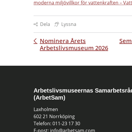
moderna miljövillkor för vattenkraften – Vat
Dela
Lyssna
Nominera Årets
Semi
Inläggsnavigering
Arbetslivsmuseum 2026
Arbetslivsmuseernas Samarbetsrå
(ArbetSam)
Laxholmen
602 21 Norrköping
Telefon: 011-23 17 30
E-post: info@arbetsam.com