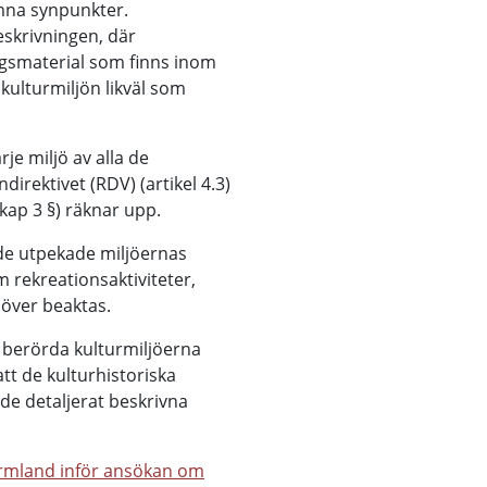
mna synpunkter.
eskrivningen, där
agsmaterial som finns inom
kulturmiljön likväl som
je miljö av alla de
irektivet (RDV) (artikel 4.3)
kap 3 §) räknar upp.
 de utpekade miljöernas
m rekreationsaktiviteter,
höver beaktas.
e berörda kulturmiljöerna
tt de kulturhistoriska
 de detaljerat beskrivna
ärmland inför ansökan om