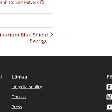
tenhistoriskt Nätverk
narium Blue Shield
Sverige
d
Länkar
Fö
Integritetspolicy
Om oss
Press