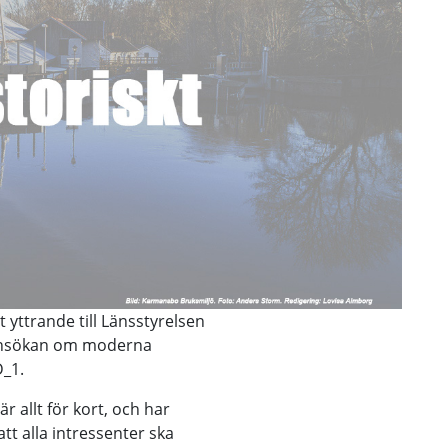
t yttrande till Länsstyrelsen
 ansökan om moderna
D_1.
r allt för kort, och har
tt alla intressenter ska