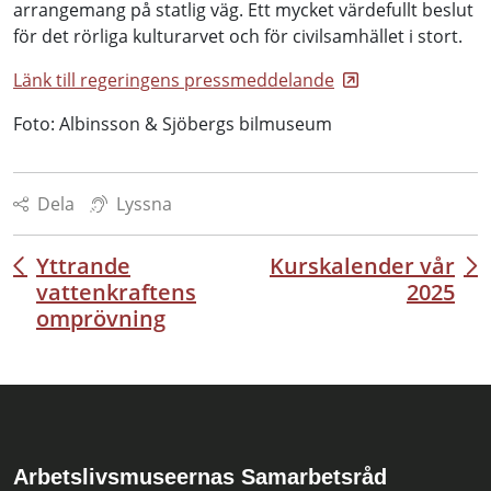
arrangemang på statlig väg. Ett mycket värdefullt beslut
för det rörliga kulturarvet och för civilsamhället i stort.
Länk till regeringens pressmeddelande
Foto: Albinsson & Sjöbergs bilmuseum
Dela
Lyssna
Yttrande
Kurskalender vår
Inläggsnavigering
vattenkraftens
2025
omprövning
Arbetslivsmuseernas Samarbetsråd