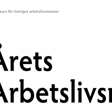
surs för Sveriges arbetslivsmuseer