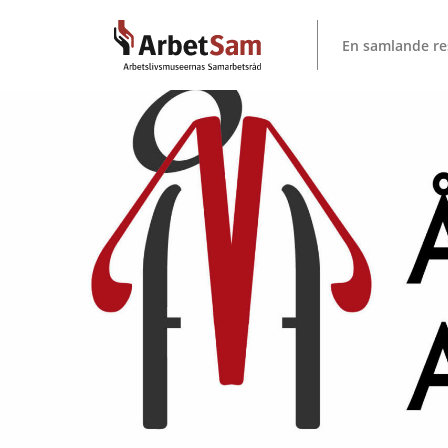
Till
innehållet
En samlande re