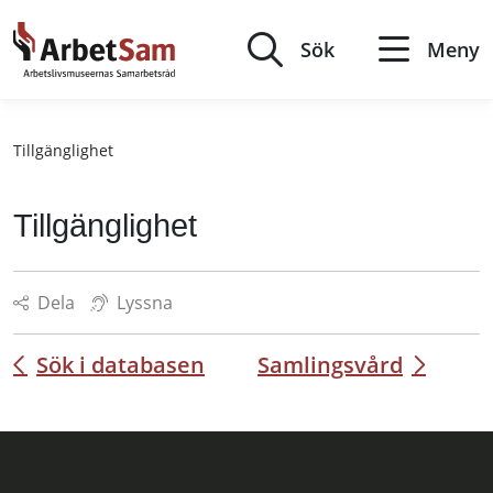
Till
innehållet
Sök
Meny
Tillgänglighet
Tillgänglighet
Dela
Lyssna
Sök i databasen
Samlingsvård
Inläggsnavigering