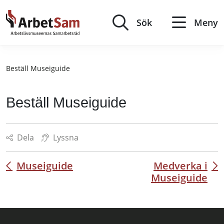
Till
innehållet
Sök
Meny
Beställ Museiguide
Beställ Museiguide
Dela
Lyssna
Museiguide
Medverka i
Inläggsnavigering
Museiguide