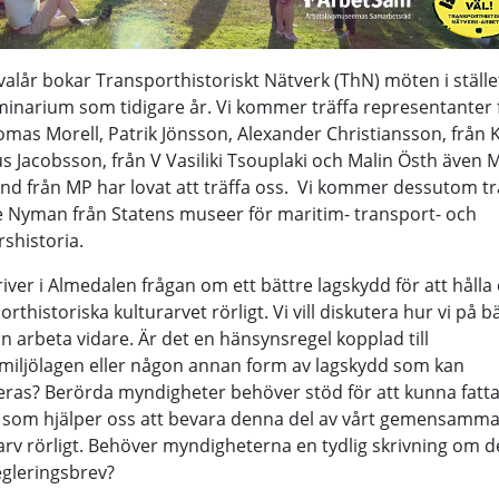
valår bokar Transporthistoriskt Nätverk (ThN) möten i ställe
minarium som tidigare år. Vi kommer träffa representanter 
mas Morell, Patrik Jönsson, Alexander Christiansson, från 
 Jacobsson, från V Vasiliki Tsouplaki och Malin Östh även 
nd från MP har lovat att träffa oss. Vi kommer dessutom tr
 Nyman från Statens museer för maritim- transport- och
rshistoria.
iver i Almedalen frågan om ett bättre lagskydd för att hålla
orthistoriska kulturarvet rörligt. Vi vill diskutera hur vi på b
an arbeta vidare. Är det en hänsynsregel kopplad till
miljölagen eller någon annan form av lagskydd som kan
eras? Berörda myndigheter behöver stöd för att kunna fatt
 som hjälper oss att bevara denna del av vårt gemensamm
arv rörligt. Behöver myndigheterna en tydlig skrivning om de
egleringsbrev?