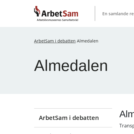
Till
innehållet
En samlande re
ArbetSam i debatten
Almedalen
Almedalen
Al
ArbetSam i debatten
Transp