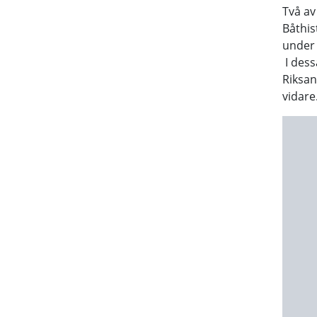
Två av
Båthis
under 
I dess
Riksa
vidare