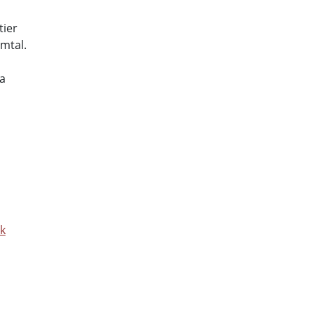
h
tier
amtal.
a
rk