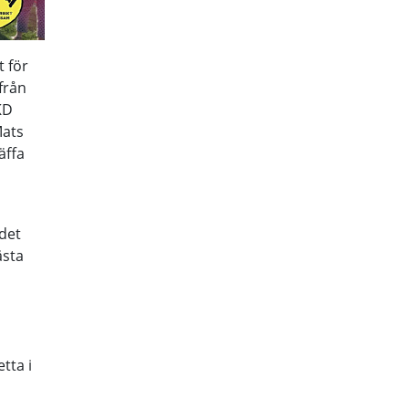
t för
från
KD
Mats
äffa
 det
ästa
a
a
tta i