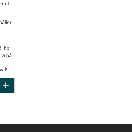
er ett
håller
ål har
 vi på
äl!