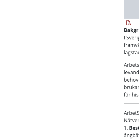
Bakg
I Sver
framvä
lagsta
Arbets
levand
behove
brukan
för hi
ArbetS
Nätver
1.
Bes
ångbåt