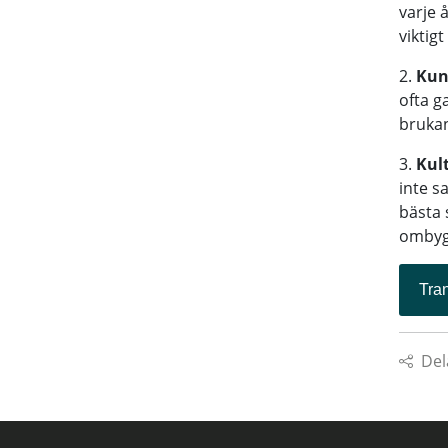
varje 
viktig
2.
Kun
ofta g
brukan
3.
Kul
inte s
bästa 
ombygg
Tran
Del