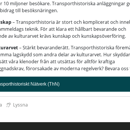
år 10 miljoner besökare. Transporthistoriska anläggningar g
t bidrag till besöksnäringen.
skap
– Transporthistoria är stort och komplicerat och inne
ammeldags teknik. För att klara ett hållbart bevarande och
de av kulturarvet krävs kunskap och kunskapsöverföring.
turarvet
– Stärkt bevaranderätt. Transporthistoriska förem
amma lagskydd som andra delar av kulturarvet. Hur skyddar
sätt våra klenoder från att utsättas för alltför kraftiga
nadskrav, förorsakade av moderna regelverk? Bevara oss v
sporthistoriskt Nätverk (ThN)
a
Lyssna