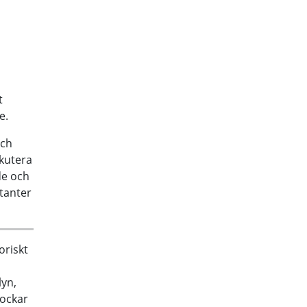
t
e.
och
skutera
de och
ntanter
oriskt
lyn,
lockar